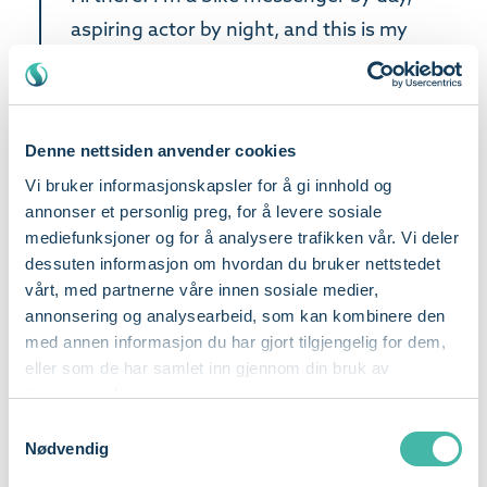
aspiring actor by night, and this is my
website. I live in Los Angeles, have a great
dog named Jack, and I like piña coladas.
(And gettin’ caught in the rain.)
Denne nettsiden anvender cookies
Vi bruker informasjonskapsler for å gi innhold og
…or something like this:
annonser et personlig preg, for å levere sosiale
mediefunksjoner og for å analysere trafikken vår. Vi deler
The XYZ Doohickey Company was
dessuten informasjon om hvordan du bruker nettstedet
founded in 1971, and has been providing
vårt, med partnerne våre innen sosiale medier,
annonsering og analysearbeid, som kan kombinere den
quality doohickeys to the public ever
med annen informasjon du har gjort tilgjengelig for dem,
since. Located in Gotham City, XYZ
eller som de har samlet inn gjennom din bruk av
employs over 2,000 people and does all
tjenestene deres.
kinds of awesome things for the Gotham
Samtykkevalg
Nødvendig
community.